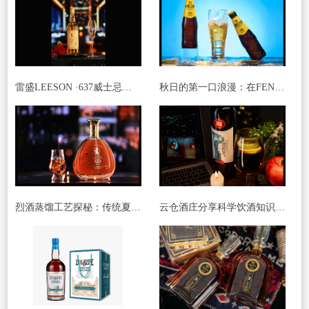
雷盛LEESON ·637威士忌：解锁法国威士忌的优雅密码
秋日的第一口浪漫：在FENDI CLUB里邂逅诗意
烈酒蒸馏工艺探秘：传统夏朗德壶式蒸馏的魅力
云仓酒庄分享科学饮酒知识：酒精与饮料的搭配