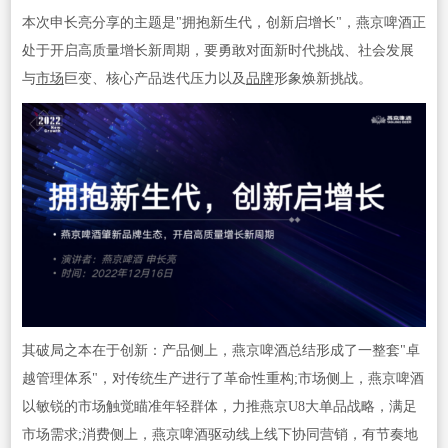
本次申长亮分享的主题是"拥抱新生代，创新启增长"，燕京啤酒正
处于开启高质量增长新周期，要勇敢对面新时代挑战、社会发展
与
市场
巨变、核心产品迭代压力以及
品牌
形象焕新挑战。
其破局之本在于创新：产品侧上，燕京啤酒总结形成了一整套"卓
越管理体系"，对传统生产进行了革命性重构;市场侧上，燕京啤酒
以敏锐的市场触觉瞄准年轻群体，力推燕京U8大单品战略，满足
市场需求;消费侧上，燕京啤酒驱动线上线下协同营销，有节奏地