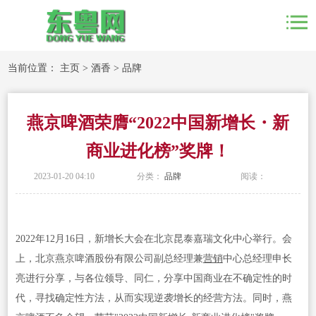
当前位置：
主页
>
酒香
>
品牌
燕京啤酒荣膺“2022中国新增长・新
商业进化榜”奖牌！
2023-01-20 04:10
分类：
品牌
阅读：
2022年12月16日，新增长大会在北京昆泰嘉瑞文化中心举行。会
上，北京燕京啤酒股份有限公司副总经理兼
营销
中心总经理申长
亮进行分享，与各位领导、同仁，分享中国商业在不确定性的时
代，寻找确定性方法，从而实现逆袭增长的经营方法。同时，燕