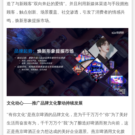
造了与新顾客"双向奔赴的爱情"。并且利用新媒体渠道与手段拥抱
顾客，触点创新、场景覆盖、社交渗透，引发了消费者的情感共
鸣，焕新形象提振市场。
文化动心——推广品牌文化擎动持续发展
"有你文化"是燕京啤酒的品牌文化，意为千千万万个"你"为了美好
生活而奋发有为，千千万万个"我"为了酿造好啤酒而努力向前，这
正是燕京啤酒正全力想达成的美好企业愿景。燕京啤酒用文化拨