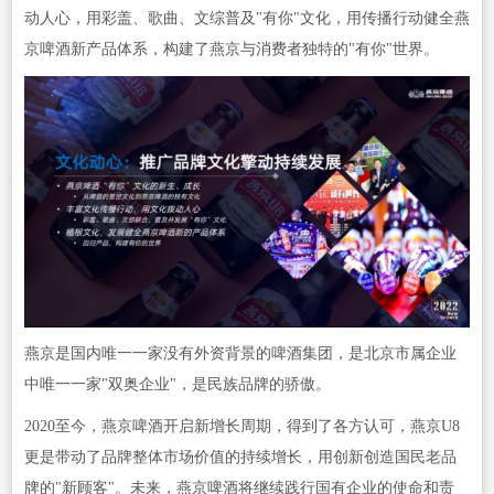
动人心，用彩盖、歌曲、文综普及"有你"文化，用传播行动健全燕
京啤酒新产品体系，构建了燕京与消费者独特的"有你"世界。
燕京是国内唯一一家没有外资背景的啤酒集团，是北京市属企业
中唯一一家"双奥企业"，是民族品牌的骄傲。
2020至今，燕京啤酒开启新增长周期，得到了各方认可，燕京U8
更是带动了品牌整体市场价值的持续增长，用创新创造国民老品
牌的"新顾客"。未来，燕京啤酒将继续践行国有企业的使命和责