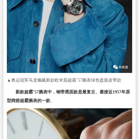
▲奥运冠军马龙佩戴新款欧米茄超霸’57腕表绿色盘面皮带款
新款超霸’57腕表中，钢带黑面款是最复古、最接近1957年原
型阔箭超霸腕表的一款
。