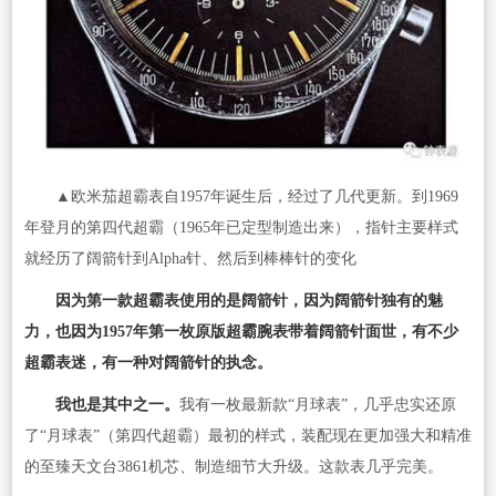
▲欧米茄超霸表自1957年诞生后，经过了几代更新。到1969
年登月的第四代超霸（1965年已定型制造出来），指针主要样式
就经历了阔箭针到Alpha针、然后到棒棒针的变化
因为第一款超霸表使用的是阔箭针，因为阔箭针独有的魅
力，也因为1957年第一枚原版超霸腕表带着阔箭针面世，有不少
超霸表迷，有一种对阔箭针的执念。
我也是其中之一。
我有一枚最新款“月球表”，几乎忠实还原
了“月球表”（第四代超霸）最初的样式，装配现在更加强大和精准
的至臻天文台3861机芯、制造细节大升级。这款表几乎完美。