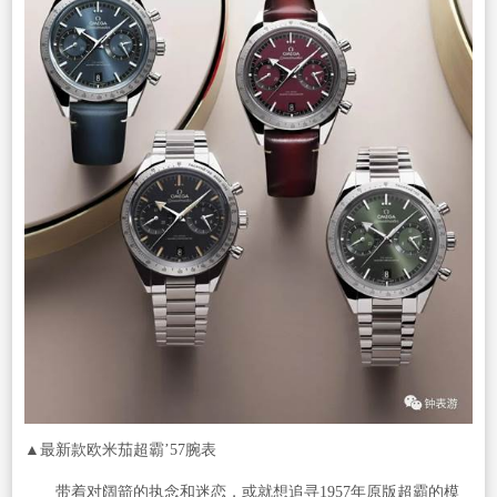
▲最新款欧米茄超霸’57腕表
带着对阔箭的执念和迷恋，或就想追寻1957年原版超霸的模