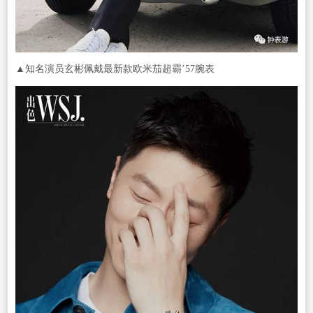
▲知名演员玄彬佩戴最新款欧米茄超霸’57腕表