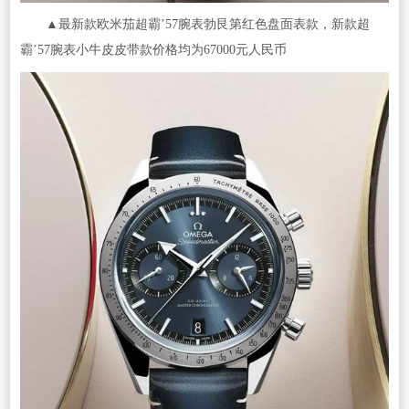
▲最新款欧米茄超霸’57腕表勃艮第红色盘面表款，新款超
霸’57腕表小牛皮皮带款价格均为67000元人民币