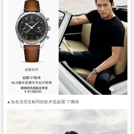
▲知名演员玄彬同款欧米茄超霸’57腕表