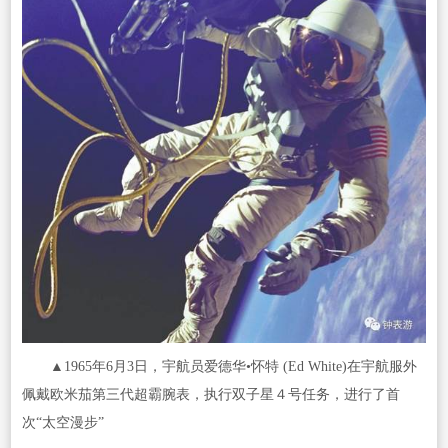
▲1965年6月3日，宇航员爱德华•怀特 (Ed White)在宇航服外
佩戴欧米茄第三代超霸腕表，执行双子星４号任务，进行了首
次“太空漫步”