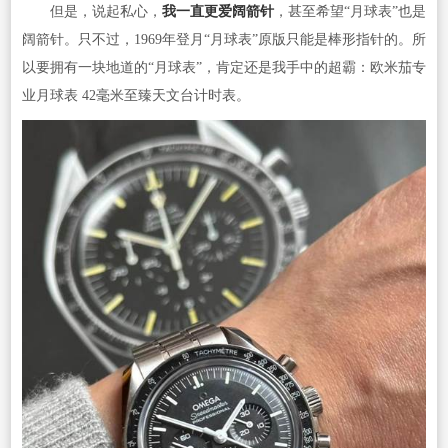
但是，说起私心，
我一直更爱阔箭针
，甚至希望“月球表”也是
阔箭针。只不过，1969年登月“月球表”原版只能是棒形指针的。所
以要拥有一块地道的“月球表”，肯定还是我手中的超霸：欧米茄专
业月球表 42毫米至臻天文台计时表。