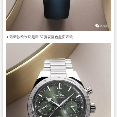
▲最新款欧米茄超霸’57腕表蓝色盘面表款