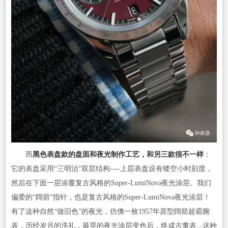
而
黑色表盘款的盘面和夜光制作工艺，和另三款很不一样
：
它的表盘采用“三明治”双层结构----上层表盘设有镂空小时刻度，
然后在下面一层涂覆复古风格的Super-LumiNova夜光涂层。我们
偏爱的“阔箭”指针，也是复古风格的Super-LumiNova夜光涂层！
有了这种自然“做旧色”的夜光，仿佛一枚1957年原型阔箭超霸腕
表，历经岁月的洗礼，最早的夜光涂层变色后，终成古董表...这种