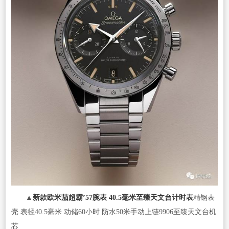
▲
新款欧米茄超霸’57腕表 40.5毫米至臻天文台计时表
精钢表
壳 表径40.5毫米 动储60小时 防水50米手动上链9906至臻天文台机
芯