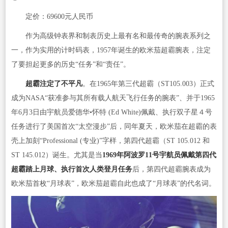
定价：69600元人民币
作为高级钟表界和制表历史上最有名和最传奇的腕表系列之
一，作为实用的计时码表，1957年诞生的欧米茄超霸腕表，注定
了要担起更多的历史“任务”和“责任”。
超霸注定了不平凡
。在1965年第三代超霸（ST105.003）正式
成为NASA“获准参与其所有载人航天飞行任务的腕表”、并于1965
年6月3日由宇航员爱德华•怀特 (Ed White)佩戴、执行双子星４号
任务进行了美国首次“太空漫步”后，同年夏天，欧米茄在超霸的表
壳上加刻“Professional (专业)”字样，第四代超霸（ST 105.012 和
ST 145.012）诞生。尤其是当
1969年阿波罗11号宇航员佩戴第四代
超霸踏上月球、执行首次人类登月任务
后，第四代超霸腕表成为
欧米茄首枚“月球表”，欧米茄超霸自此也成了“月球表”的代名词。