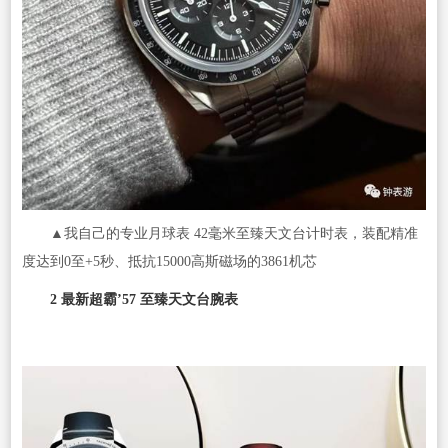
▲我自己的专业月球表 42毫米至臻天文台计时表，装配精准
度达到0至+5秒、抵抗15000高斯磁场的3861机芯
2
最新超霸’57 至臻天文台腕表