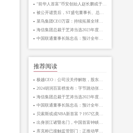
“前华人首富”币安创始人赵长鹏或于周五提前获释，此前被判四个月监禁
被公开谴责后，ST盛屯董事长、总经理、财务总监、董秘集体辞职
菜鸟集团CEO万霖：持续拓展全球物流网络，服务好阿里电商和开放市场
海信集团总裁于芝涛当选2023年度青岛经济人物
中国联通董事长陈忠岳：预计全年将形成5亿元的数据资产
推荐阅读
极越CEO：公司没关停解散，股东愿意承担员工离职赔偿，正在争取员工与股东直接对话
2024胡润百富榜发布：字节跳动张一鸣成为中国首富，宗馥莉为中国女首富
海信集团总裁于芝涛当选2023年度青岛经济人物
中国联通董事长陈忠岳：预计全年将形成5亿元的数据资产
贝索斯或成NBA新首富？1957亿美元净资产直指凯尔特人收购球队
出身浙江诸暨名门，中国首富钟睒睒为什么说自己做了17年农民？
库克称已接触监管部门：正推动苹果智能在中国落地