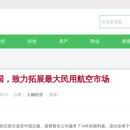
财经
科技
房产
商业
酒
国，致力拓展最大民用航空市场
20:15
分类：
人物经济
阅读：
担任新任波音中国总裁，接替曾在公司服务了34年的谢利嘉。该任命将于