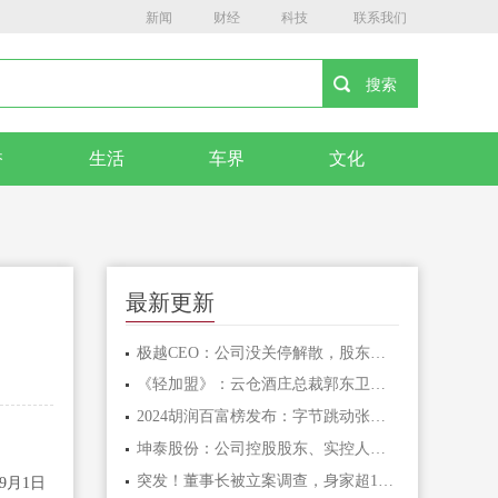
新闻
财经
科技
联系我们
香
生活
车界
文化
最新更新
极越CEO：公司没关停解散，股东愿意承担员工离职赔偿，正在争取员工与股东直接对话
《轻加盟》：云仓酒庄总裁郭东卫剖析新商业模式的未来之路
2024胡润百富榜发布：字节跳动张一鸣成为中国首富，宗馥莉为中国女首富
坤泰股份：公司控股股东、实控人、董事长婚姻关系解除，不涉及公司股份分割与重新分配等事项
突发！董事长被立案调查，身家超160亿
9月1日