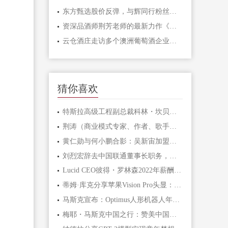
东方甄选股价反弹，与辉同行粉丝量涨了44.7万
资深品酒师荆芳老师的最新力作《葡萄酒爱好者》正式上线，带你走进葡萄酒的世界，领略品酒选酒的奥秘
云仓酒庄走访多个澳洲葡萄酒企业学习酒业经验
猜你喜欢
特斯拉高级工程副总裁科林・坎贝尔离职，将加盟Redwood Materials
荆涛（商业模式专家、作者、歌手、云仓酒庄创始人）
黄仁勋与何小鹏合影：吴新宙加盟英伟达，合作蓄势前行
刘烈宏辞去中国联通董事长职务，此前被任命国家数据局首任局长
Lucid CEO彼得・罗林森2022年薪酬3.79亿美元，高于通用汽车CEO玛丽・巴拉
蒂姆·库克分享苹果Vision Pro头显：连接而非孤立的体验
马斯克宣布：Optimus人形机器人年底将能在工厂大显身手
梅耶・马斯克中国之行：赞美中国美景和友好人民