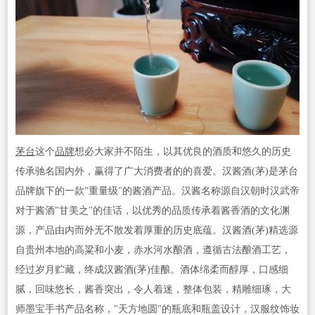
茅台
这个
品牌
想必大家并不陌生，以其优良的酒质和悠久的历史
传承驰名国内外，赢得了广大消费者的的喜爱。汉酱酒(茅)是茅台
品牌旗下的一款"重量级"的酱酒产品。汉酱名称源自汉朝时汉武帝
对于酱酒"甘美之"的佳话，以优秀的品质传承着酱香酒的文化渊
源，产品由内而外无不散发着厚重的历史底蕴。汉酱酒(茅)精选源
自贵州本地的高粱和小麦，赤水河水酿酒，遵循古法酿酒工艺，
经过岁月贮藏，终成汉酱酒(茅)佳酿。酒体绵柔而醇厚，口感细
腻，回味悠长，酱香突出，令人着迷，整体包装，精雕细琢，大
师墨宝手书产品名称，"天方地圆"的瓶底和瓶盖设计，汉服纹饰妆