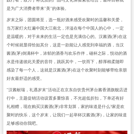
践行者，致力于将优质的产品与文化体验紧密结合，最终目标就
是为广大消费者带来"美"的体验。
岁末之际，团圆将至，选一瓶好酒来感受欢聚时的温馨和关爱，
当万家灯火红遍中国大江南北，洋溢在每个中国人的心中，一定
是温暖的，对于未来的生活一定也是充满信心的。汉酱酒(茅)在这
个时候就显得恰如其分，这是一款能让人感觉到幸福的酒，当汉
酱酒(茅)倒满杯中，浓郁的酒香与欢乐作伴，碰杯之际，悦动的酒
水是传递彼此关爱的音符，跳跃其中，一饮而下，醇厚棉柔随即
感染了每一个人，这就是汉酱酒(茅)在这个欢聚时刻能够带给亲朋
好友最舒适的感受。
"汉酱献瑞，礼遇岁末"活动正在京东自饮贵州茅台酱香酒旗舰店进
行中，主题促销活动设置多重惊喜，不光超低折扣，下单还有好
礼相赠，现在购买汉酱酒(茅)非常划算，家的味道是什么?家是欢
聚时的快乐，这个岁末，让我们一起举杯汉酱酒(茅)，让家的味道
足够感动你我吧。