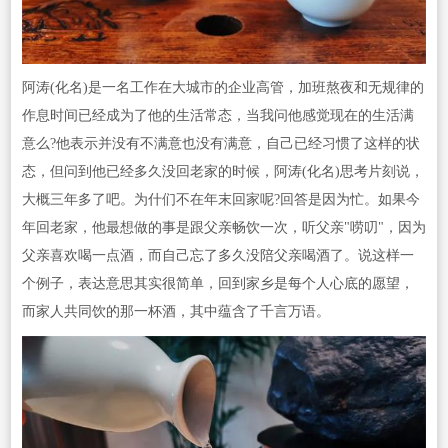
阿涛(化名)是一名工作在大城市的企业高管，加班熬夜和无规律的
作息时间已经成为了他的生活常态，当我问他感觉现在的生活满
意么?他表示并没有不满意也没有满意，自己已经习惯了这样的状
态，但问到他已经多久没回老家的时候，阿涛(化名)思考片刻说，
大概三年多了吧。为什们不在年末回家呢?回答是因为忙。如果今
年回老家，他最想做的事是跟父亲畅饮一次，听父亲"唠叨"，因为
父亲喜欢喝一点酒，而自己忘了多久没陪父亲喝酒了。说这样一
个例子，表达意思其实很简单，回到家乡是每个人心底的愿望，
而家人共同饮的那一杯酒，其中蕴含了千言万语。