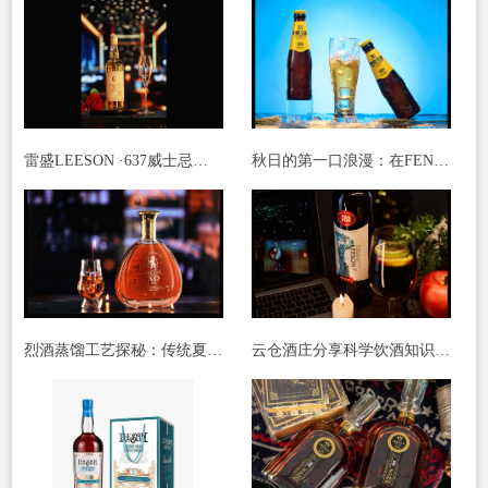
雷盛LEESON ·637威士忌：解锁法国威士忌的优雅密码
秋日的第一口浪漫：在FENDI CLUB里邂逅诗意
烈酒蒸馏工艺探秘：传统夏朗德壶式蒸馏的魅力
云仓酒庄分享科学饮酒知识：酒精与饮料的搭配