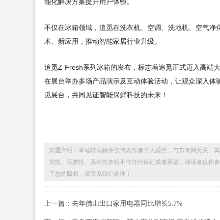
能化解决方案提升用户体验。
不仅在冰箱领域，追觅在洗衣机、空调、洗地机、空气净
术、新应用，推动智能家居行业升级。
追觅Z-Fresh系列冰箱的发布，标志着追觅正式迈入高端
在展台举办多场产品演示及互动体验活动，让观众深入体
觅展台，共同见证智能保鲜科技的未来！
郑重声明：本站转载稿件仅代表作者个人观点，与东粤网无关。其
实性、完整性、及时性本站不作任何保证或者承诺，请读者仅作参
了您的版权，请联系我们处理！
上一篇：去年佛山出口家用电器同比增长5.7%