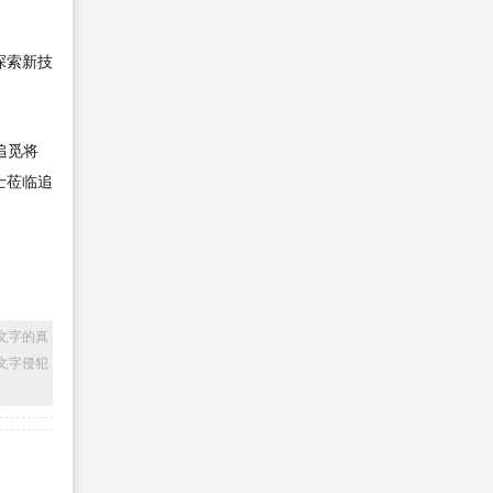
探索新技
追觅将
士莅临追
文字的真
文字侵犯