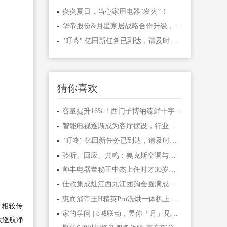
炎炎夏日，当心家用电器“发火”！
华帝股份&月星家居战略合作升级，共创智慧家电美好生活
"叮咚" 亿田新任务已到达，请及时查收！
猜你喜欢
容量提升16%！西门子博纳臻鲜十字门冰箱上市，以抗菌净味科技开启智能储鲜时代
智能电视逐渐成为客厅摆设，行业该如何提高电视开机率和时长
"叮咚" 亿田新任务已到达，请及时查收！
聆听、回应、共鸣：奥克斯空调与马龙共同探索“中国温度”
帅丰电器董秘王中杰上任时才30岁很年轻 去年薪酬49.62万元
佳歌集成灶江西九江团购会圆满成功！签单不断！
惠而浦帝王H精英Pro洗烘一体机上市 智启净护畅烘之旅
。相较传
家的学问 | 8城联动，昱你「月」见美好
钛巡航净