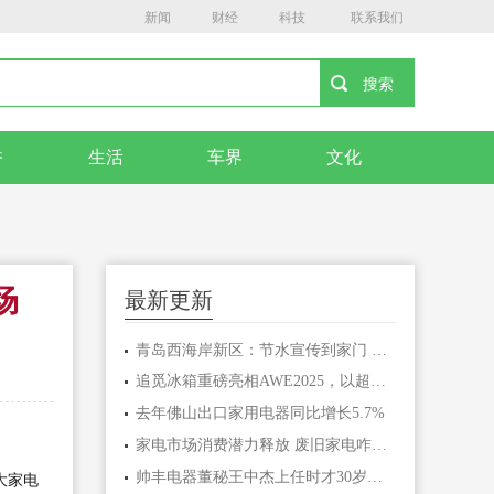
新闻
财经
科技
联系我们
香
生活
车界
文化
场
最新更新
青岛西海岸新区：节水宣传到家门 家电维修暖人心
追觅冰箱重磅亮相AWE2025，以超低氧科技引领高端大家电市场
去年佛山出口家用电器同比增长5.7%
家电市场消费潜力释放 废旧家电咋处理？
帅丰电器董秘王中杰上任时才30岁很年轻 去年薪酬49.62万元
大家电