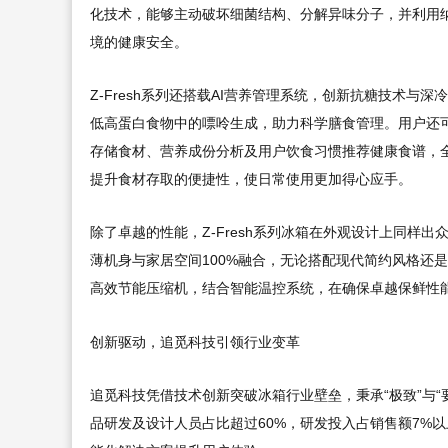
化技术，能够主动破坏细菌结构、分解异味分子，并利用
境的健康安全。
Z-Fresh系列还搭载AI营养管理系统，创新抗糖技术
低高蛋白食物中的嘌呤生成，助力科学膳食管理。用户还可通过D
存储食材、营养成份分析及用户饮食习惯推荐健康食谱，
提升食材存取的便捷性，使日常使用更加得心应手。
除了卓越的性能，Z-Fresh系列冰箱在外观设计上同样
薄机身与家居空间100%融合，无论搭配现代简约风格还
高效节能压缩机，结合智能温控系统，在确保卓越保鲜性能
创新驱动，追觅科技引领行业变革
追觅科技凭借技术创新突破冰箱行业壁垒，秉承“极致”与
品研发及设计人员占比超过60%，研发投入占销售额7%