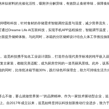
纳米钛材料的光催化活性，吸附并分解异味，有效防止食材串味，保障食
与深冷抑嘌呤科技，针对食材的存储需求智能调控温度与湿度，减少营养流失
reame Life AI互联科技，实现手机APP远程操控，智能调节温度
全面提升储鲜体验。与此同时，冰箱的分区储鲜设计结合人体工学推拉抽
出众。追觅科技携手知名工业设计团队，打造符合现代美学标准的纯平嵌入
是复古家装，都能完美适配，成为厨房空间的一道亮丽风景线。此外，该
的同时，比传统冰箱节能30%，践行绿色环保理念，助力可持续生活方
“要么不做，要么就做世界第一”的品牌精神。作为一家技术驱动型企业，追
以上。自2017年成立以来，追觅始终坚持以科技创新推动行业进步，致力