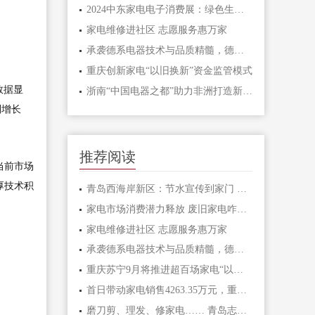
2024中东家电电子消费展：绿色生活格力相伴
家电维修进社区 志愿服务惠万家
承袭德系电器技术与品质精髓，德国宝即热式热水器打造品质生活
重庆创新家电“以旧换新”资金监管模式
数据显
浙南“中国电器之都”助力非洲打造新能源发展热土
别增长
推荐阅读
当前市场
厚技术积
青岛西海岸新区：节水宣传到家门 家电维修暖人心
家电市场消费潜力释放 废旧家电咋处理？
家电维修进社区 志愿服务惠万家
承袭德系电器技术与品质精髓，德国宝即热式热水器打造品质生活
重庆苏宁9月将推进超百场家电“以旧换新”社区行
首日带动家电销售4263.35万元，重庆家电以旧换新政策受热捧
磨刀剪、理发、修家电…… 青岛志愿服务进小区 便民行动暖人心