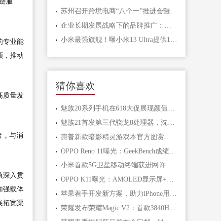
链服
苏州召开跨境电商“八个一”推进会暨苏州工业园区跨境电商发展大会
企业长期发展战略下的品牌推广：市场扩张与战略实施的关键驱动力
小米最强旗舰！曝小米13 Ultra提供16+512GB版本
的专业能
额，推动
猜你喜欢
高质量发
魅族20系列手机在618大促展现颜值与性能的双重吸引力
​魅族21首发第三代骁龙8处理器，沈子瑜微博预热引关注
台，与消
惠普新款暗影精灵游戏本官方图赏：13 代酷睿 HX + RTX 40，QHD 240Hz 屏
OPPO Reno 11曝光：GeekBench成绩揭秘！
小米首款5G卫星移动终端获进网许可，折叠屏手机或同步搭载卫星通信功能
镇深入贯
OPPO K11曝光：AMOLED显示屏+强悍配置
加强载体
苹果着手开发新方案，助力iPhone用户轻松迁移数据至安卓手机
展拓宽渠
荣耀发布荣耀Magic V2：首款3840Hz超高频PWM调光手机