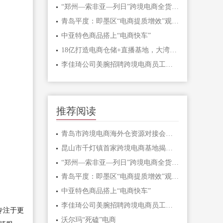
“郑州—索非亚—列日”跨境电商全货机航线今日开通
青岛平度：即墨区“电商提质增效”观摩团莅临金蟾数智产业园交流学习
中亚特色商品搭上“电商快车”
18亿打造电商仓储+直播基地，大湾区库存交易中心落户厚街
李佳琦公司美腕招聘跨境电商员工，外语要求英语，回应了
推荐阅读
青岛市跨境电商海外仓资源对接会在西海岸新区举行
昆山市千灯镇首家跨境电商基地揭牌成立
“郑州—索非亚—列日”跨境电商全货机航线今日开通
青岛平度：即墨区“电商提质增效”观摩团莅临金蟾数智产业园交流学习
中亚特色商品搭上“电商快车”
李佳琦公司美腕招聘跨境电商员工，外语要求英语，回应了
专注于更
沃尔玛“死磕”电商