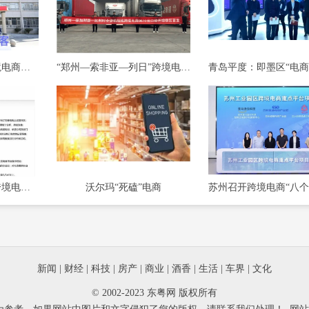
昆山市千灯镇首家跨境电商基地揭牌成立
“郑州—索非亚—列日”跨境电商全货机航线今日开通
李佳琦公司美腕招聘跨境电商员工，外语要求英语，回应了
沃尔玛“死磕”电商
新闻
|
财经
|
科技
|
房产
|
商业
|
酒香
|
生活
|
车界
|
文化
© 2002-2023 东粤网 版权所有