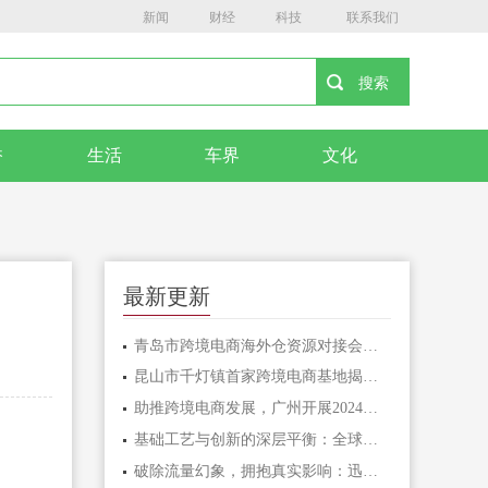
新闻
财经
科技
联系我们
香
生活
车界
文化
最新更新
青岛市跨境电商海外仓资源对接会在西海岸新区举行
昆山市千灯镇首家跨境电商基地揭牌成立
助推跨境电商发展，广州开展2024年优秀案例路演活动
基础工艺与创新的深层平衡：全球服装市场的再思考与长期发展
破除流量幻象，拥抱真实影响：迅腾文化护航品牌从流量驱动到信息为先