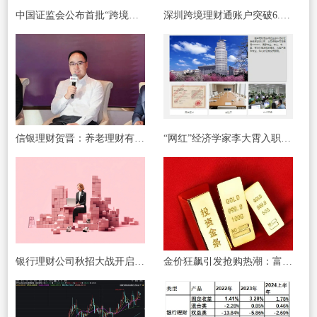
中国证监会公布首批“跨境理财通”试点券商
深圳跨境理财通账户突破6.3万个，跨境收付金额合计404.4亿元
信银理财贺晋：养老理财有望成为理财行业新的增长点
“网红”经济学家李大霄入职越声理财，转战投资顾问生涯
银行理财公司秋招大战开启，“科技+金融”人才很抢手
金价狂飙引发抢购热潮：富人们纷纷抢购实体金条