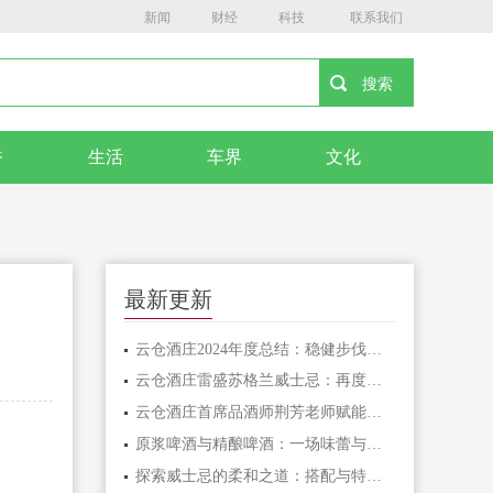
新闻
财经
科技
联系我们
香
生活
车界
文化
最新更新
云仓酒庄2024年度总结：稳健步伐，不懈探索，共同发展
云仓酒庄雷盛苏格兰威士忌：再度荣耀登榜《旅游天地》十月版
云仓酒庄首席品酒师荆芳老师赋能贵州都匀站培训圆满成功
原浆啤酒与精酿啤酒：一场味蕾与工艺的对话
探索威士忌的柔和之道：搭配与特调技巧揭秘