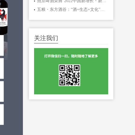
燕京啤酒荣膺“2022中国新增长・新商业进化榜”奖牌！
五粮・东方酒谷：“酒+生态+文化”发展新样本
关注我们