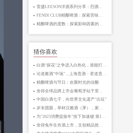
雷盛LEESON洋酒系列分享：烈酒的酒精浓度与酿造艺术
FENDI CLUB精酿啤酒：探索苦味的来源
精酿啤酒的度数：探索影响因素的奥秘
猜你喜欢
白酒“探花”之争进入白热化，谁能打破行业格局实现“超车”？
论道酱酒“中场”，上海贵酒・君道贵酿坚定战略穿越新周期
精酿啤酒与节日：欢聚时光的佳酿
舍得全球品牌上市会葡萄牙站于里斯本举行，东方生活美学走向世界
中国白酒七子，向世界文化遗产“出征”
岁末团圆，举杯汉酱酒（茅），家的味道更浓了
为“2023消费提振年”按下加速键 第108届全国糖酒商品交易会开幕
舍得兔年生肖酒上市，文创精品抢跑“春节档”