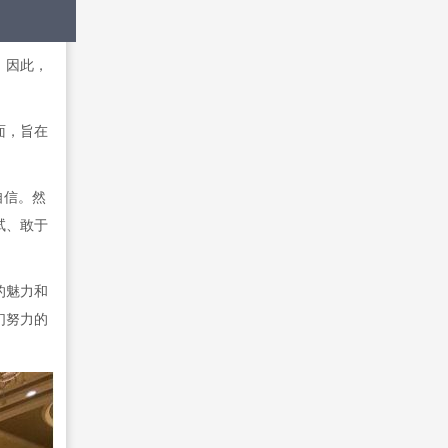
。因此，
面，旨在
自信。然
试、敢于
的魅力和
们努力的