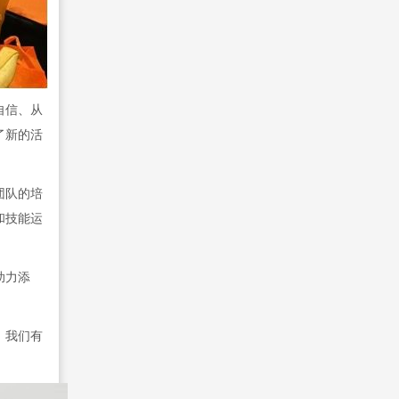
自信、从
了新的活
团队的培
和技能运
助力添
。我们有