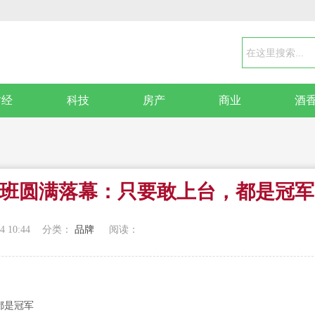
财经
科技
房产
商业
酒
讲师班圆满落幕：只要敢上台，都是冠军
4 10:44
分类：
品牌
阅读：
都是冠军